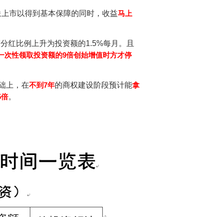
送上市以得到基本保障的同时，收益
马上
度分红比
例上升为投资
额的1.5%每月。
且
一次性领取投资额的9倍创始增值时方才停
础上，在
不到7年
的商权建设阶段预计能
拿
5倍
。