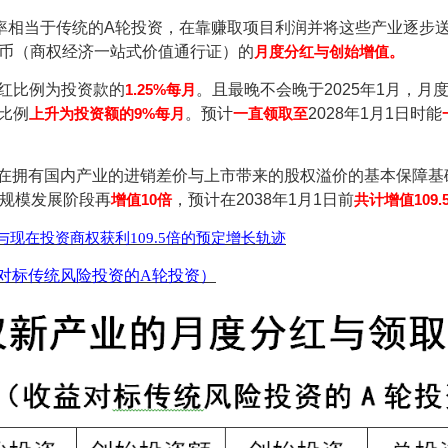
率相当于传统的A轮投资，在靠赚取项目利润并将这些产业逐步
币（商权经济一站式价值通行证）的
月度分红与创始增值。
红比例为投资款的
1.25%每月
。且最晚不会晚于2025年1月，月
红比例
上升为投资额的9%每月
。预计
一直领取至
2028年1月1日时能
在拥有国内产业的进销差价与上市带来的股权溢价的基本保障基
规模发展阶段再
增值10倍
，预计在2038年1月1日前
共计增值109.
现在投资商权获利109.5倍的预定增长轨迹
对标传统风险投资的A轮投资）