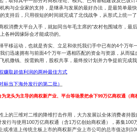
起，取得其中一部分对商权理论、模式、已有基础建设及已设计
机构与企业家的支持，是继承与发展的最好办法，是最简单最快
的支持后，只用很短的时间就完成了北伐战争，从形式上统一了
商权消费大平台入手，就如同当年毛主席的“农村包围城市，最后
上各种因缘际会才能成功的。
择平移运动，也就是夯实、立足和依托我们手中已有的4个万年
我们迅速拥有与前面4个万年一遇相匹配的资金与资源，从而猛
飞机撒钱、按需购用，股权共享，最终按计划并力争提前完成我
权赚取超值利润的两种最佳方式
对标当下海外发行的第二批）
台为龙头为主导的商权新产业、平台等场景把余下99万亿商权通（商
性上的三维对二维的降维打击作用，大力发展以全体消费者持股
累计发行与使用100万亿商权通（含1万亿创始商权通），
募集
10
送上或准送上传统主板上市的商权新产业上市公司的总市值达到1